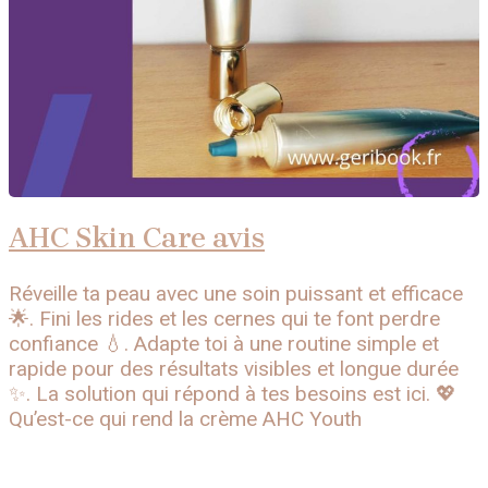
AHC Skin Care avis
Réveille ta peau avec une soin puissant et efficace
🌟. Fini les rides et les cernes qui te font perdre
confiance 💧. Adapte toi à une routine simple et
rapide pour des résultats visibles et longue durée
✨. La solution qui répond à tes besoins est ici. 💖
Qu’est-ce qui rend la crème AHC Youth