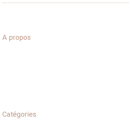
A propos
Blog
Plan du site
Qui sommes-nous
Contact
Mentions légales
Catégories
Beauté naturelle