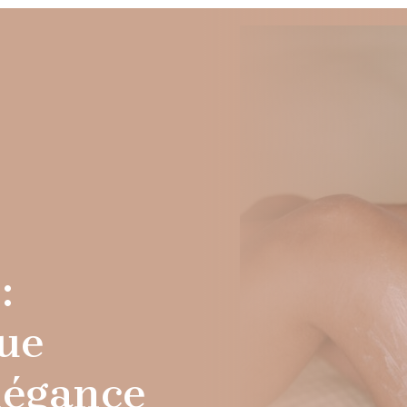
:
ue
élégance