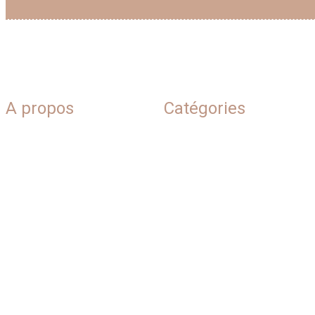
A propos
Catégories
Blog
Beauté naturelle
Plan du site
Conseils &
inspirations
Qui sommes-nous
Soins corps
Contact
Soins visage
Mentions légales