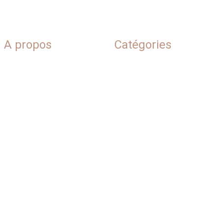
A propos
Catégories
Blog
Beauté naturelle
Plan du site
Conseils &
inspirations
Qui sommes-nous
Soins corps
Contact
Soins visage
Mentions légales