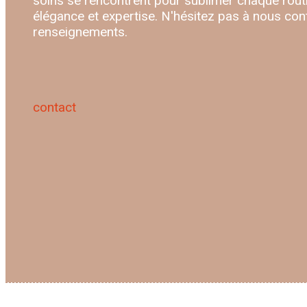
soins se rencontrent pour sublimer chaque routi
élégance et expertise. N'hésitez pas à nous con
renseignements.
contact