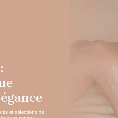
:
ue
élégance
nces et sélections de