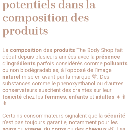
potentiels dans la
composition des
produits
La
composition
des
produits
The Body Shop fait
débat depuis plusieurs années avec la
présence
d’
ingrédients
parfois considérés comme
polluants
ou non biodégradables, à l’opposé de l’image
naturel
mise en avant par la marque 💙. Des
substances comme le phenoxyethanol ou d’autres
conservateurs suscitent des craintes sur leur
toxicité
chez les
femmes
,
enfants
et
adultes
👧👩
👨.
Certains consommateurs signalent que la
sécurité
n’est pas toujours garantie, notamment pour les
soins
du
visage
, du
corps
ou des
cheveux
🌿. Les