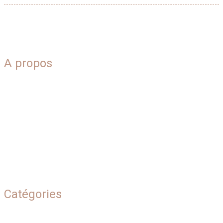
A propos
Blog
Plan du site
Qui sommes-nous
Contact
Mentions légales
Catégories
Beauté naturelle