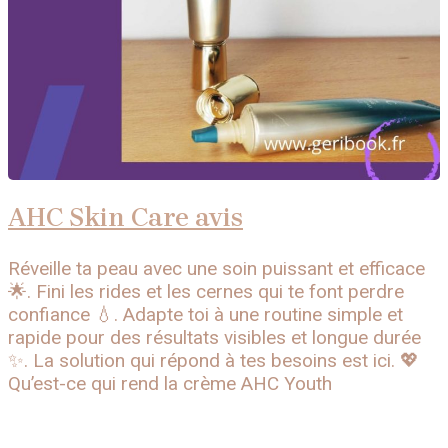
AHC Skin Care avis
Réveille ta peau avec une soin puissant et efficace
🌟. Fini les rides et les cernes qui te font perdre
confiance 💧. Adapte toi à une routine simple et
rapide pour des résultats visibles et longue durée
✨. La solution qui répond à tes besoins est ici. 💖
Qu’est-ce qui rend la crème AHC Youth