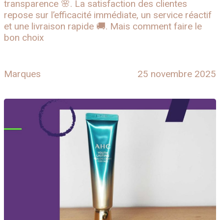
transparence 🌸. La satisfaction des clientes
repose sur l’efficacité immédiate, un service réactif
et une livraison rapide 🚚. Mais comment faire le
bon choix
Marques
25 novembre 2025