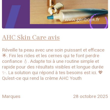
AHC Skin Care avis
Réveille ta peau avec une soin puissant et efficace
🌟. Fini les rides et les cernes qui te font perdre
confiance 💧. Adapte toi à une routine simple et
rapide pour des résultats visibles et longue durée
✨. La solution qui répond à tes besoins est ici. 💖
Qu’est-ce qui rend la crème AHC Youth
Marques
28 octobre 2025