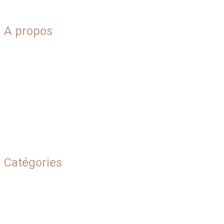
A propos
Blog
Plan du site
Qui sommes-nous
Contact
Mentions légales
Catégories
Beauté naturelle
Conseils & inspirations