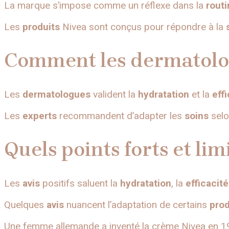
La marque s’impose comme un réflexe dans la
routi
Les
produits
Nivea sont conçus pour répondre à la
Comment les dermatologue
Les
dermatologues
valident la
hydratation
et la
eff
Les
experts
recommandent d’adapter les
soins
selo
Quels points forts et lim
Les
avis
positifs saluent la
hydratation
, la
efficacité
Quelques
avis
nuancent l’adaptation de certains
prod
Une femme allemande a inventé la crème Nivea en 1911