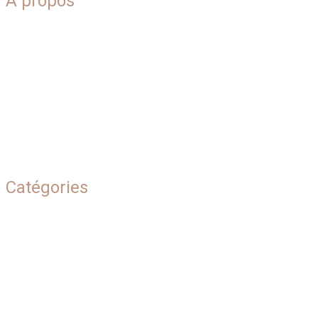
A propos
Blog
Plan du site
Qui sommes-nous
Contact
Mentions légales
Catégories
Beauté naturelle
Conseils & inspirations
Soins corps
Soins visage