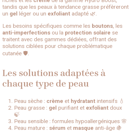
riches et les
crème
de la gamme Hydro Boost,
tandis que les peaux à tendance grasse préfèreront
un
gel
léger ou un
exfoliant
adapté 🌿.
Les besoins spécifiques comme les
boutons
, les
anti-imperfections
ou la
protection solaire
se
traitent avec des gammes dédiées, offrant des
solutions ciblées pour chaque problématique
cutanée 🛡️.
Les solutions adaptées à
chaque type de peau
Peau sèche :
crème
et
hydratant
intensifs 💧
Peau grasse :
gel
purifiant et
exfoliant
doux
🍃
Peau sensible : formules hypoallergéniques 🌸
Peau mature :
sérum
et
masque
anti-âge 🍇