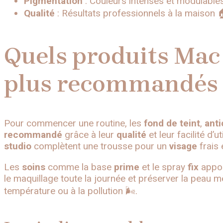
Pigmentation
: Couleurs intenses et modulables
Qualité
: Résultats professionnels à la maison 
Quels produits Mac
plus recommandés 
Pour commencer une routine, les
fond de teint
,
ant
recommandé
grâce à leur
qualité
et leur facilité d’u
studio
complètent une trousse pour un
visage
frais 
Les
soins
comme la base
prime
et le spray
fix
apport
le maquillage toute la journée et préserver la peau
température ou à la pollution 🌬️.