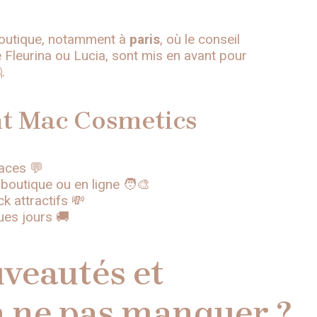
n boutique, notamment à
paris
, où le conseil
Fleurina ou Lucia, sont mis en avant pour
.
ent Mac Cosmetics
caces 💬
utique ou en ligne 🧑‍🎨
k attractifs 💸
es jours 🚚
uveautés et
à ne pas manquer ?