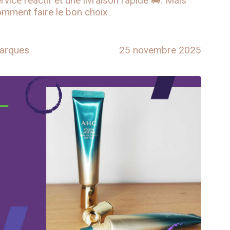
rvice réactif et une livraison rapide 🚚. Mais
mment faire le bon choix
arques
25 novembre 2025