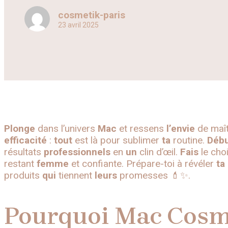
cosmetik-paris
23 avril 2025
Plonge
dans l’univers
Mac
et ressens
l’envie
de maît
efficacité
:
tout
est là pour sublimer
ta
routine.
Débu
résultats
professionnels
en
un
clin d’œil.
Fais
le cho
restant
femme
et confiante. Prépare-toi à révéler
ta
produits
qui
tiennent
leurs
promesses 💄✨.
Pourquoi Mac Cosme