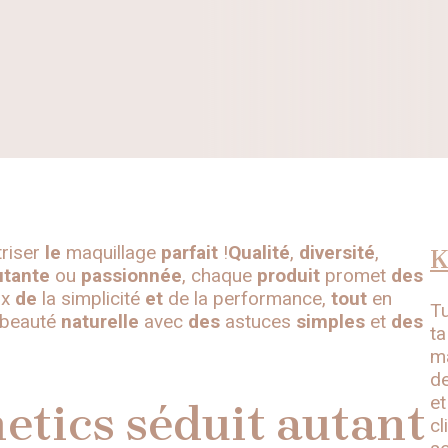
riser
le
maquillage
parfait
!
Qualité
,
diversité
,
K
tante
ou
passionnée
, chaque
produit
promet
des
ix
de
la simplicité
et
de la performance,
tout
en
Tu
beauté
naturelle
avec
des
astuces
simples
et
des
ta
ma
de
et
tics séduit autant
cl