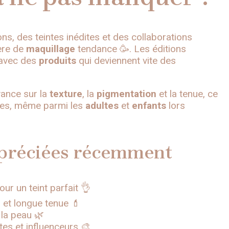
ns, des teintes inédites et des collaborations
ère de
maquillage
tendance 🥳. Les éditions
, avec des
produits
qui deviennent vite des
ance sur la
texture
, la
pigmentation
et la tenue, ce
nnées, même parmi les
adultes
et
enfants
lors
appréciées récemment
ur un teint parfait 👌
 et longue tenue 💄
la peau 🌿
stes et influenceurs 🎨