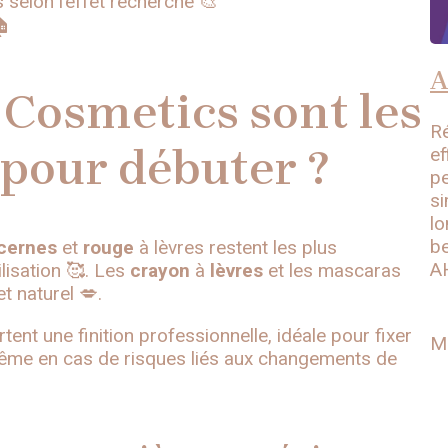
 selon l’effet recherché 🎨
🏠
A
 Cosmetics sont les
Ré
pour débuter ?
ef
pe
si
lo
be
icernes
et
rouge
à lèvres restent les plus
A
tilisation 🥰. Les
crayon
à
lèvres
et les mascaras
et naturel 💋.
ent une finition professionnelle, idéale pour fixer
M
 même en cas de risques liés aux changements de