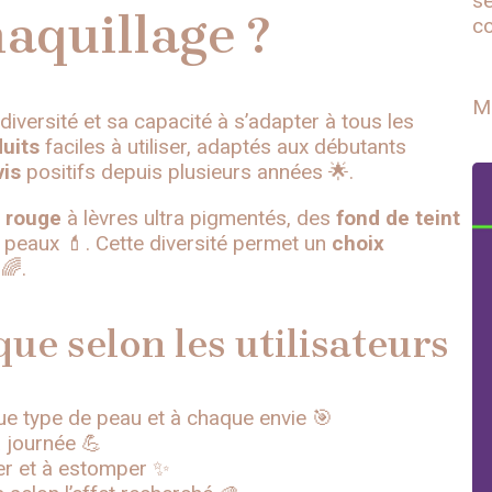
se
aquillage ?
co
M
 diversité et sa capacité à s’adapter à tous les
uits
faciles à utiliser, adaptés aux débutants
vis
positifs depuis plusieurs années 🌟.
s
rouge
à lèvres ultra pigmentés, des
fond de teint
s peaux 💄. Cette diversité permet un
choix
🌈.
que selon les utilisateurs
 type de peau et à chaque envie 🎯
a journée 💪
uer et à estomper ✨