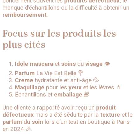
concernent souvent les
produits
défectueux
, le
manque d’échantillons ou la difficulté à obtenir un
remboursement
.
Focus sur les produits les
plus cités
Idole
mascara
et
soins
du
visage
👁️
Parfum
La Vie Est Belle 💐
Creme
hydratante et anti-âge 💦
Maquillage
pour les
yeux
et les lèvres 💄
Échantillons et
emballage
🎁
Une cliente a rapporté avoir reçu un
produit
défectueux
mais a été séduite par la
texture
et le
parfum
du
soin
lors d’un test en boutique à Paris
en 2024 🎉.