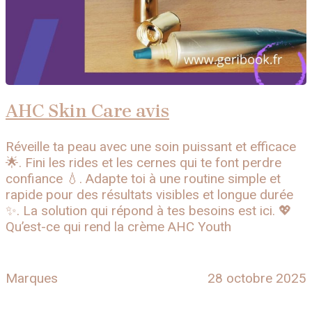
AHC Skin Care avis
Réveille ta peau avec une soin puissant et efficace
🌟. Fini les rides et les cernes qui te font perdre
confiance 💧. Adapte toi à une routine simple et
rapide pour des résultats visibles et longue durée
✨. La solution qui répond à tes besoins est ici. 💖
Qu’est-ce qui rend la crème AHC Youth
Marques
28 octobre 2025