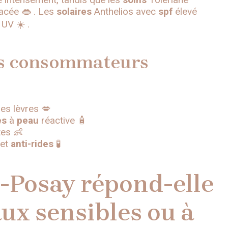
sacée 👄 . Les
solaires
Anthelios avec
spf
élevé
UV ☀️ .
les consommateurs
es lèvres 💋
es
à
peau
réactive 🧴
tes 👶
et
anti-rides
🧪
Posay répond-elle
ux sensibles ou à