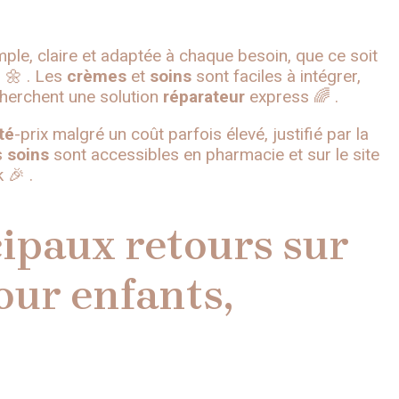
le, claire et adaptée à chaque besoin, que ce soit
e
🌼 . Les
crèmes
et
soins
sont faciles à intégrer,
herchent une solution
réparateur
express 🌈 .
té
-prix malgré un coût parfois élevé, justifié par la
s
soins
sont accessibles en pharmacie et sur le site
 🎉 .
cipaux retours sur
pour enfants,