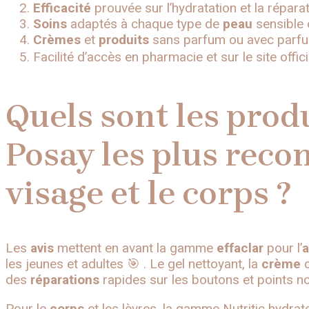
Efficacité
prouvée sur l’hydratation et la répara
Soins
adaptés à chaque type de
peau
sensible 
Crèmes
et
produits
sans parfum ou avec parfu
Facilité d’accès en pharmacie et sur le site offici
Quels sont les prod
Posay les plus rec
visage et le corps ?
Les
avis
mettent en avant la gamme
effaclar
pour l’
a
les jeunes et adultes 🎯 . Le gel nettoyant, la
crème
c
des
réparations
rapides sur les boutons et points noi
Pour le
corps
et les lèvres, la gamme Nutritic hydrat