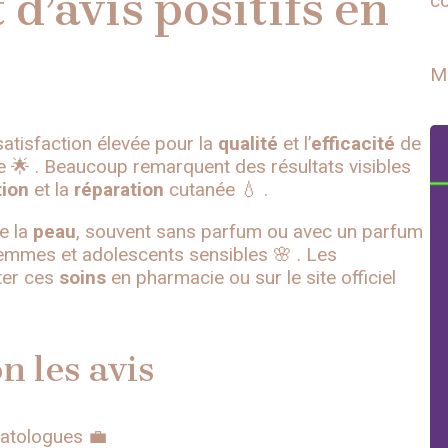
 d’avis positifs en
co
M
tisfaction élevée pour la
qualité
et l’
efficacité
de
ve 🌟 . Beaucoup remarquent des résultats visibles
tion
et la
réparation
cutanée 💧 .
e la
peau
, souvent sans parfum ou avec un parfum
emmes et adolescents sensibles 🌸 . Les
eter ces
soins
en pharmacie ou sur le site officiel
n les avis
matologues 💼