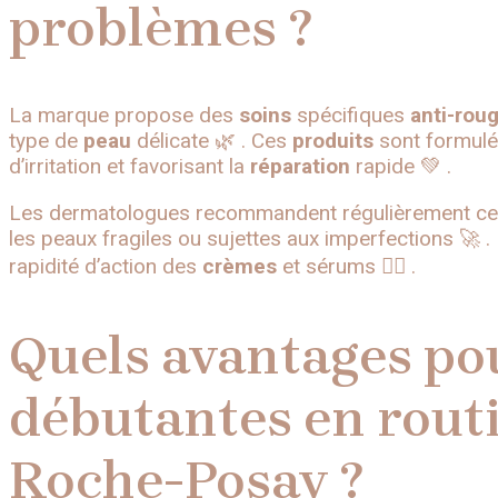
problèmes ?
La marque propose des
soins
spécifiques
anti-rou
type de
peau
délicate 🌿 . Ces
produits
sont formulés
d’irritation et favorisant la
réparation
rapide 💚 .
Les dermatologues recommandent régulièrement c
les peaux fragiles ou sujettes aux imperfections 🚀 
rapidité d’action des
crèmes
et sérums 👩‍⚕️ .
Quels avantages po
débutantes en rout
Roche-Posay ?