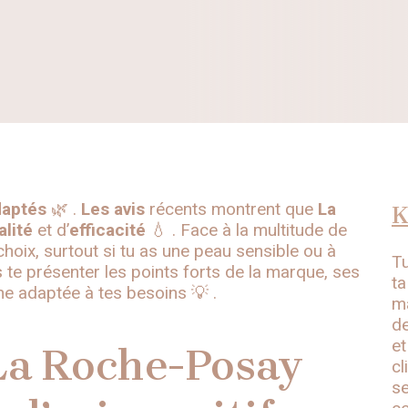
daptés
🌿 .
Les avis
récents montrent que
La
K
alité
et d’
efficacité
💧 . Face à la multitude de
 choix, surtout si tu as une peau sensible ou à
Tu
 te présenter les points forts de la marque, ses
ta
ne adaptée à tes besoins 💡 .
ma
de
et
 La Roche-Posay
cl
se