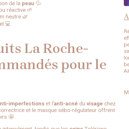
tion de la
peau
💦
ou réactive 🌱
A
m neutre 🌿
el 💻
Ré
ef
uits La Roche-
pe
si
lo
ommandés pour le
be
A
M
nti-imperfections
et l’
anti-acné
du
visage
chez
orrectrice et le masque sébo-régulateur offrent
rs 🤩 .
e intensément, tandis que les
soins
Tolériane