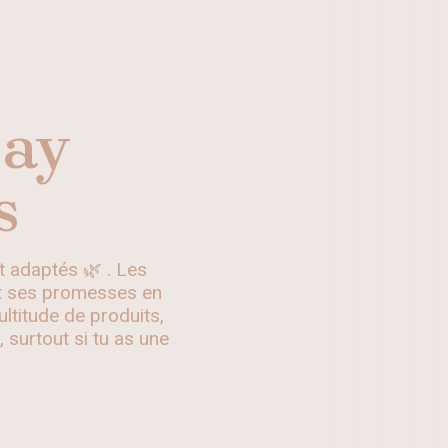
say
s
t adaptés 🌿 . Les
nt ses promesses en
ultitude de produits,
, surtout si tu as une