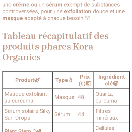
une
crème
ou un
sérum
exempt de substances
controversées, pour une
exfoliation
douce et une
masque
adapté à chaque besoin 🌸.
Tableau récapitulatif des
produits phares Kora
Organics
Prix
Ingrédient
Produit🌿
Type💧
(€)💶
clé🍃
Masque exfoliant
Quartz,
Masque
48
au curcuma
curcuma
Sérum solaire Silky
Filtres
Sérum
44
Sun Drops
minéraux
Cellules
Plant Stem Cell