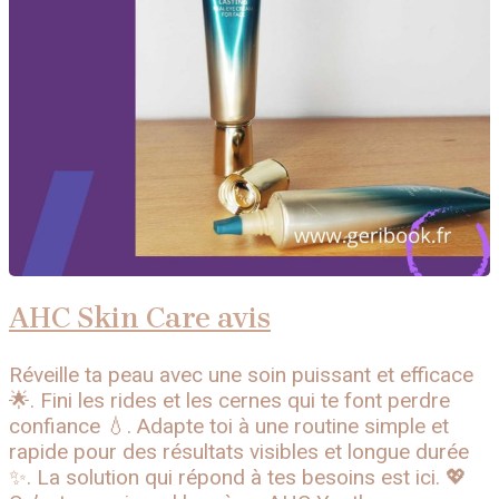
AHC Skin Care avis
Réveille ta peau avec une soin puissant et efficace
🌟. Fini les rides et les cernes qui te font perdre
confiance 💧. Adapte toi à une routine simple et
rapide pour des résultats visibles et longue durée
✨. La solution qui répond à tes besoins est ici. 💖