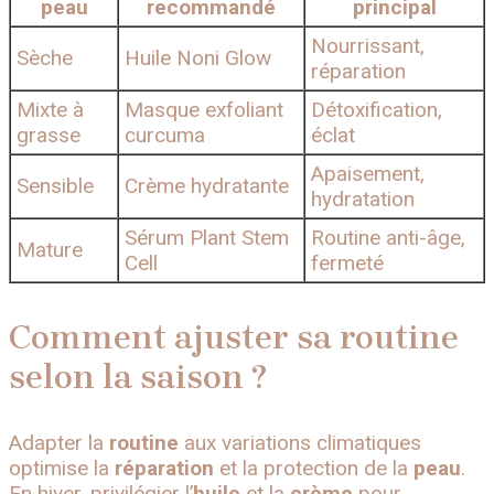
peau
recommandé
principal
Nourrissant,
Sèche
Huile Noni Glow
réparation
Mixte à
Masque exfoliant
Détoxification,
grasse
curcuma
éclat
Apaisement,
Sensible
Crème hydratante
hydratation
Sérum Plant Stem
Routine anti-âge,
Mature
Cell
fermeté
Comment ajuster sa routine
selon la saison ?
Adapter la
routine
aux variations climatiques
optimise la
réparation
et la protection de la
peau
.
En hiver, privilégier l’
huile
et la
crème
pour