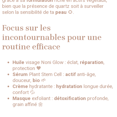
grâce à sa
formulation
riche en actifs végétaux,
bien que la présence de quartz soit à surveiller
selon la sensibilité de ta
peau
🌻.
Focus sur les
incontournables pour une
routine efficace
Huile
visage Noni Glow : éclat,
réparation
,
protection 🧡
Sérum
Plant Stem Cell :
actif
anti-âge,
douceur,
bio
🌱
Crème
hydratante :
hydratation
longue durée,
confort 💦
Masque
exfoliant :
détoxification
profonde,
grain affiné 🌼