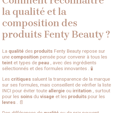
Comment reconnaître
la qualité et la
composition des
produits Fenty Beauty ?
La
qualité
des
produits
Fenty Beauty repose sur
une
composition
pensée pour convenir à tous les
teint
et types de
peau
, avec des ingrédients
sélectionnés et des formules innovantes . 🧪
Les
critiques
saluent la transparence de la marque
sur ses formules, mais conseillent de vérifier la liste
INCI pour éviter toute
allergie
ou
irritation
, surtout
pour les
soins
du
visage
et les
produits
pour les
levres
. 📄
Des différences de
qualité
ou de prix peuvent